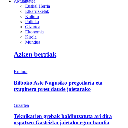
Aktualitatea
Euskal Herria
Elkarrizketak
Kultura
Politika
Gizartea
Ekonomia
Kirola
Mundua
Azken berriak
Kultura
Bilboko Aste Nagusiko pregoilaria eta
txupinera prest daude jaietarako
Gizartea
Teknikarien grebak baldintzatuta ari dira
ospatzen Gasteizko jaietako egun handia