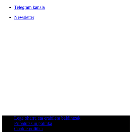
Telegram kanala
Newsletter
Lege oharra eta erabilera baldintzak
Pribatutasun politika
Cookie politika