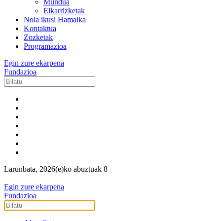
Mundua
Elkarrizketak
Nola ikusi Hamaika
Kontaktua
Zozketak
Programazioa
Egin zure ekarpena
Fundazioa
Larunbata, 2026(e)ko abuztuak 8
Egin zure ekarpena
Fundazioa