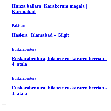
Hunza bailara, Karakorum magala |
Karimabad
Pakistan
Hasiera | Islamabad – Gilgit
Euskarabentura
Euskarabentura, hilabete euskararen herrian -
4. atala
Euskarabentura
Euskarabentura, hilabete euskararen herrian -
3. atala