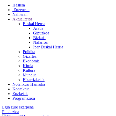
Hasiera
Zuzenean
Nahieran
Aktualitatea
Euskal Herria
Araba
Gipuzkoa
Bizkaia
Nafarroa
Ipar Euskal Herria
Politika
Gizartea
Ekonomia
Kirola
Kultura
Mundua
Elkarrizketak
Nola ikusi Hamaika
Kontaktua
Zozketak
Programazioa
Egin zure ekarpena
Fundazioa