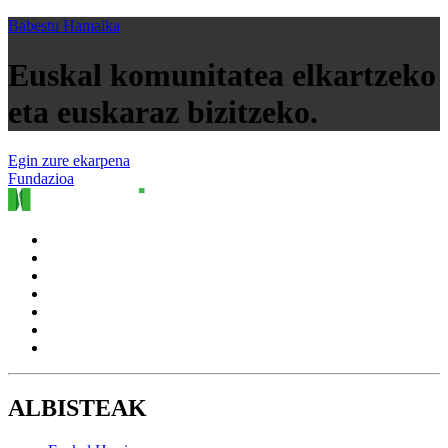
Babestu Hamaika
Euskal komunitatea elkartzeko
eta euskaraz bizitzeko.
Egin zure ekarpena
Fundazioa
ALBISTEAK