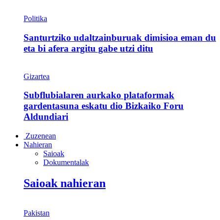
Politika
Santurtziko udaltzainburuak dimisioa eman du
eta bi afera argitu gabe utzi ditu
Gizartea
Subflubialaren aurkako plataformak
gardentasuna eskatu dio Bizkaiko Foru
Aldundiari
Zuzenean
Nahieran
Saioak
Dokumentalak
Saioak nahieran
Pakistan