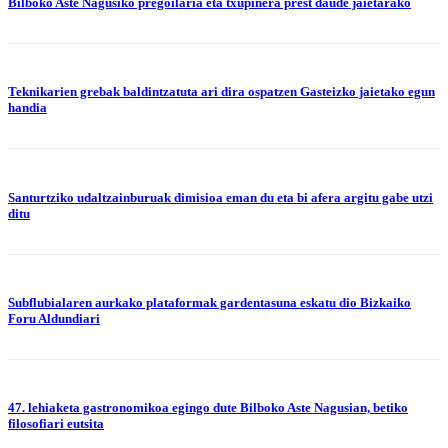
Bilboko Aste Nagusiko pregoilaria eta txupinera prest daude jaietarako
Teknikarien grebak baldintzatuta ari dira ospatzen Gasteizko jaietako egun
handia
Santurtziko udaltzainburuak dimisioa eman du eta bi afera argitu gabe utzi
ditu
Subflubialaren aurkako plataformak gardentasuna eskatu dio Bizkaiko
Foru Aldundiari
47. lehiaketa gastronomikoa egingo dute Bilboko Aste Nagusian, betiko
filosofiari eutsita