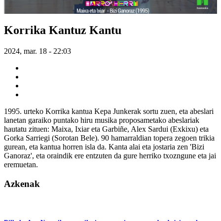
Korrika Kantuz Kantu
2024, mar. 18 - 22:03
1995. urteko Korrika kantua Kepa Junkerak sortu zuen, eta abeslari
lanetan garaiko puntako hiru musika proposametako abeslariak
hautatu zituen: Maixa, Ixiar eta Garbiñe, Alex Sardui (Exkixu) eta
Gorka Sarriegi (Sorotan Bele). 90 hamarraldian topera zegoen trikia
gurean, eta kantua horren isla da. Kanta alai eta jostaria zen 'Bizi
Ganoraz', eta oraindik ere entzuten da gure herriko txozngune eta jai
eremuetan.
Azkenak