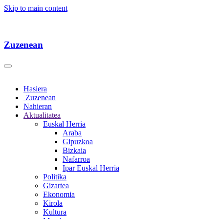
Skip to main content
Zuzenean
Hasiera
Zuzenean
Nahieran
Aktualitatea
Euskal Herria
Araba
Gipuzkoa
Bizkaia
Nafarroa
Ipar Euskal Herria
Politika
Gizartea
Ekonomia
Kirola
Kultura