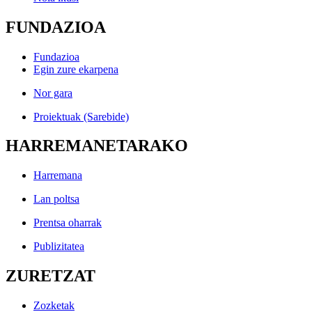
FUNDAZIOA
Fundazioa
Egin zure ekarpena
Nor gara
Proiektuak (Sarebide)
HARREMANETARAKO
Harremana
Lan poltsa
Prentsa oharrak
Publizitatea
ZURETZAT
Zozketak