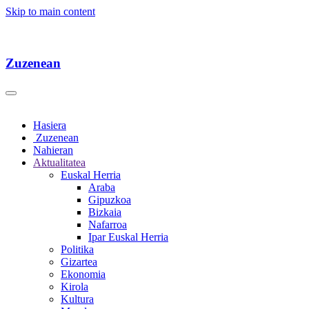
Skip to main content
Zuzenean
Hasiera
Zuzenean
Nahieran
Aktualitatea
Euskal Herria
Araba
Gipuzkoa
Bizkaia
Nafarroa
Ipar Euskal Herria
Politika
Gizartea
Ekonomia
Kirola
Kultura