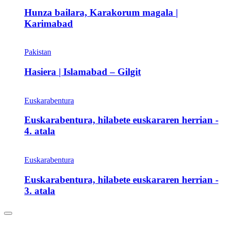
Hunza bailara, Karakorum magala |
Karimabad
Pakistan
Hasiera | Islamabad – Gilgit
Euskarabentura
Euskarabentura, hilabete euskararen herrian -
4. atala
Euskarabentura
Euskarabentura, hilabete euskararen herrian -
3. atala