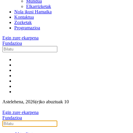
Mundua
Elkarrizketak
Nola ikusi Hamaika
Kontaktua
Zozketak
Programazioa
Egin zure ekarpena
Fundazioa
Astelehena, 2026(e)ko abuztuak 10
Egin zure ekarpena
Fundazioa