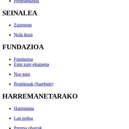
Programazioa
SEINALEA
Zuzenean
Nola ikusi
FUNDAZIOA
Fundazioa
Egin zure ekarpena
Nor gara
Proiektuak (Sarebide)
HARREMANETARAKO
Harremana
Lan poltsa
Prentsa oharrak