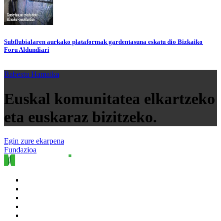
Subflubialaren aurkako plataformak gardentasuna eskatu dio Bizkaiko
Foru Aldundiari
Babestu Hamaika
Euskal komunitatea elkartzeko
eta euskaraz bizitzeko.
Egin zure ekarpena
Fundazioa