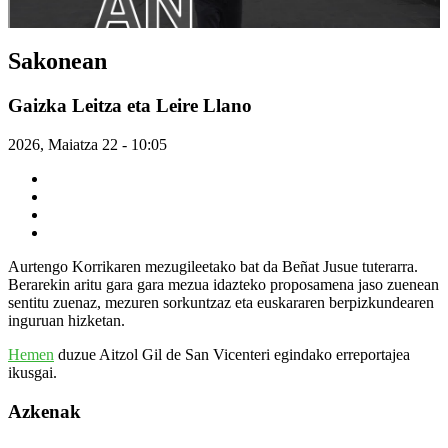
Sakonean
Gaizka Leitza eta Leire Llano
2026, Maiatza 22 - 10:05
Aurtengo Korrikaren mezugileetako bat da Beñat Jusue tuterarra.
Berarekin aritu gara gara mezua idazteko proposamena jaso zuenean
sentitu zuenaz, mezuren sorkuntzaz eta euskararen berpizkundearen
inguruan hizketan.
Hemen
duzue Aitzol Gil de San Vicenteri egindako erreportajea
ikusgai.
Azkenak