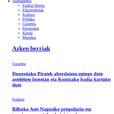
Aktualitatea
Euskal Herria
Elkarrizketak
Kultura
Politika
Gizartea
Ekonomia
Kirola
Mundua
Azken berriak
Gizartea
Donostiako Piratek abordatzea egingo dute
astelehen honetan eta Kontxako badia hartuko
dute
Kultura
Bilboko Aste Nagusiko pregoilaria eta