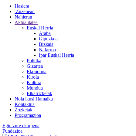
Hasiera
Zuzenean
Nahieran
Aktualitatea
Euskal Herria
Araba
Gipuzkoa
Bizkaia
Nafarroa
Ipar Euskal Herria
Politika
Gizartea
Ekonomia
Kirola
Kultura
Mundua
Elkarrizketak
Nola ikusi Hamaika
Kontaktua
Zozketak
Programazioa
Egin zure ekarpena
Fundazioa