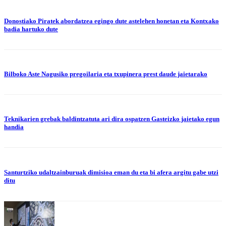
Donostiako Piratek abordatzea egingo dute astelehen honetan eta Kontxako
badia hartuko dute
Bilboko Aste Nagusiko pregoilaria eta txupinera prest daude jaietarako
Teknikarien grebak baldintzatuta ari dira ospatzen Gasteizko jaietako egun
handia
Santurtziko udaltzainburuak dimisioa eman du eta bi afera argitu gabe utzi
ditu