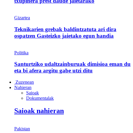
txupinera prest daude jaietarako
Gizartea
Teknikarien grebak baldintzatuta ari dira
ospatzen Gasteizko jaietako egun handia
Politika
Santurtziko udaltzainburuak dimisioa eman du
eta bi afera argitu gabe utzi ditu
Zuzenean
Nahieran
Saioak
Dokumentalak
Saioak nahieran
Pakistan