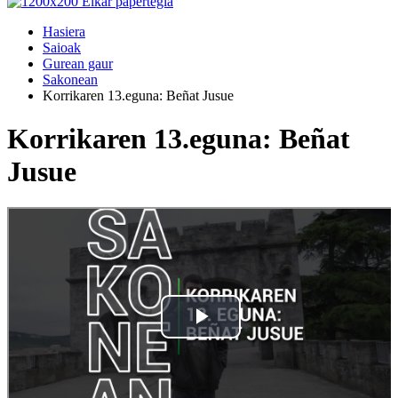
Hasiera
Saioak
Gurean gaur
Sakonean
Korrikaren 13.eguna: Beñat Jusue
Korrikaren 13.eguna: Beñat
Jusue