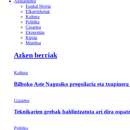
Aktualitatea
Euskal Herria
Elkarrizketak
Kultura
Politika
Gizartea
Ekonomia
Kirola
Mundua
Azken berriak
Kultura
Bilboko Aste Nagusiko pregoilaria eta txupinera
Gizartea
Teknikarien grebak baldintzatuta ari dira ospat
Politika