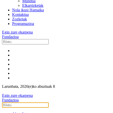
Mundua
Elkarrizketak
Nola ikusi Hamaika
Kontaktua
Zozketak
Programazioa
Egin zure ekarpena
Fundazioa
Larunbata, 2026(e)ko abuztuak 8
Egin zure ekarpena
Fundazioa