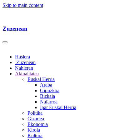
Skip to main content
Zuzenean
Hasiera
Zuzenean
Nahieran
Aktualitatea
Euskal Herria
Araba
Gipuzkoa
Bizkaia
Nafarroa
Ipar Euskal Herria
Politika
Gizartea
Ekonomia
Kirola
Kultura