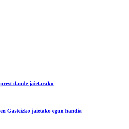
 prest daude jaietarako
zen Gasteizko jaietako egun handia