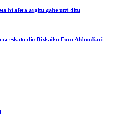
a bi afera argitu gabe utzi ditu
na eskatu dio Bizkaiko Foru Aldundiari
d