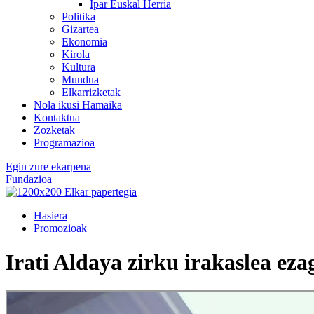
Ipar Euskal Herria
Politika
Gizartea
Ekonomia
Kirola
Kultura
Mundua
Elkarrizketak
Nola ikusi Hamaika
Kontaktua
Zozketak
Programazioa
Egin zure ekarpena
Fundazioa
Hasiera
Promozioak
Irati Aldaya zirku irakaslea ez