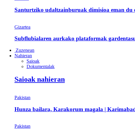
Santurtziko udaltzainburuak dimisioa eman du et
Gizartea
Subflubialaren aurkako plataformak gardentasu
Zuzenean
Nahieran
Saioak
Dokumentalak
Saioak nahieran
Pakistan
Hunza bailara, Karakorum magala | Karimaba
Pakistan